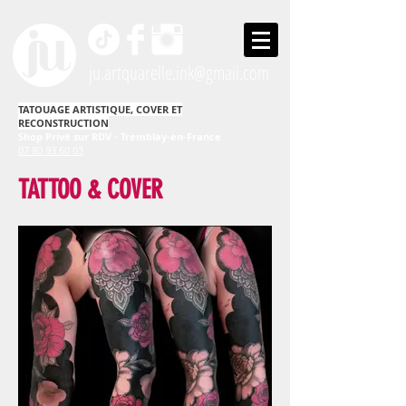
ju.artquarelle.ink@gmail.com
TATOUAGE ARTISTIQUE, COVER ET
RECONSTRUCTION
Shop Privé sur RDV - Tremblay-en-France
07 80 93 60 03
TATTOO & COVER